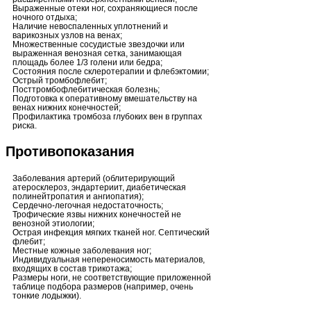
Выраженные отеки ног, сохраняющиеся после
ночного отдыха;
Наличие невоспаленных уплотнений и
варикозных узлов на венах;
Множественные сосудистые звездочки или
выраженная венозная сетка, занимающая
площадь более 1/3 голени или бедра;
Состояния после склеротерапии и флебэктомии;
Острый тромбофлебит;
Посттромбофлебитическая болезнь;
Подготовка к оперативному вмешательству на
венах нижних конечностей;
Профилактика тромбоза глубоких вен в группах
риска.
Противопоказания
Заболевания артерий (облитерирующий
атеросклероз, эндартериит, диабетическая
полинейтропатия и ангиопатия);
Сердечно-легочная недостаточность;
Трофические язвы нижних конечностей не
венозной этиологии;
Острая инфекция мягких тканей ног. Септический
флебит;
Местные кожные заболевания ног;
Индивидуальная непереносимость материалов,
входящих в состав трикотажа;
Размеры ноги, не соответствующие приложенной
таблице подбора размеров (например, очень
тонкие лодыжки).