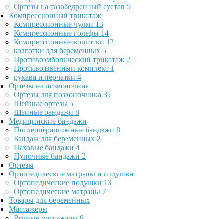
Ортезы на тазобедренный сустав
5
Компрессионный трикотаж
Компрессионные чулки
13
Компрессионные гольфы
14
Компрессионные колготки
12
колготки для беременных
5
Противоэмболический трикотаж
2
Противоязвенный комплект
1
рукава и перчатки
4
Ортезы на позвоночник
Ортезы для позвоночника
35
Шейные ортезы
5
Шейные бандажи
8
Медицинские бандажи
Послеоперационные бандажи
8
Бандаж для беременных
2
Паховые бандажи
4
Пупочные бандажи
2
Ортезы
Ортопедические матрацы и подушки
Ортопедические подушки
13
Ортопедические матрацы
7
Товары для беременных
Массажеры
Ручные массажеры
9