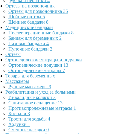
рукава и перчатки
4
Ортезы на позвоночник
Ортезы для позвоночника
35
Шейные ортезы
5
Шейные бандажи
8
Медицинские бандажи
Послеоперационные бандажи
8
Бандаж для беременных
2
Паховые бандажи
4
Пупочные бандажи
2
Ортезы
Ортопедические матрацы и подушки
Ортопедические подушки
13
Ортопедические матрацы
7
Товары для беременных
Массажеры
Ручные массажеры
9
Реабилитация и уход за больными
Инвалидные коляски
3
Санитарное оснащение
13
Противопролежневые матрасы
1
Костыли
3
Трости для ходьбы
4
Ходунки
1
Сменные насадки
0