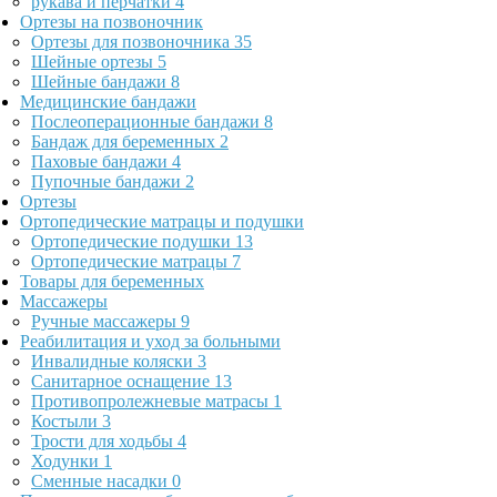
рукава и перчатки
4
Ортезы на позвоночник
Ортезы для позвоночника
35
Шейные ортезы
5
Шейные бандажи
8
Медицинские бандажи
Послеоперационные бандажи
8
Бандаж для беременных
2
Паховые бандажи
4
Пупочные бандажи
2
Ортезы
Ортопедические матрацы и подушки
Ортопедические подушки
13
Ортопедические матрацы
7
Товары для беременных
Массажеры
Ручные массажеры
9
Реабилитация и уход за больными
Инвалидные коляски
3
Санитарное оснащение
13
Противопролежневые матрасы
1
Костыли
3
Трости для ходьбы
4
Ходунки
1
Сменные насадки
0