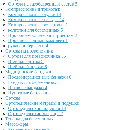
Ортезы на тазобедренный сустав
5
Компрессионный трикотаж
Компрессионные чулки
13
Компрессионные гольфы
14
Компрессионные колготки
12
колготки для беременных
5
Противоэмболический трикотаж
2
Противоязвенный комплект
1
рукава и перчатки
4
Ортезы на позвоночник
Ортезы для позвоночника
35
Шейные ортезы
5
Шейные бандажи
8
Медицинские бандажи
Послеоперационные бандажи
8
Бандаж для беременных
2
Паховые бандажи
4
Пупочные бандажи
2
Ортезы
Ортопедические матрацы и подушки
Ортопедические подушки
13
Ортопедические матрацы
7
Товары для беременных
Массажеры
Ручные массажеры
9