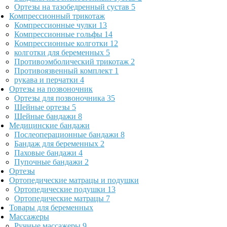
Ортезы на тазобедренный сустав
5
Компрессионный трикотаж
Компрессионные чулки
13
Компрессионные гольфы
14
Компрессионные колготки
12
колготки для беременных
5
Противоэмболический трикотаж
2
Противоязвенный комплект
1
рукава и перчатки
4
Ортезы на позвоночник
Ортезы для позвоночника
35
Шейные ортезы
5
Шейные бандажи
8
Медицинские бандажи
Послеоперационные бандажи
8
Бандаж для беременных
2
Паховые бандажи
4
Пупочные бандажи
2
Ортезы
Ортопедические матрацы и подушки
Ортопедические подушки
13
Ортопедические матрацы
7
Товары для беременных
Массажеры
Ручные массажеры
9