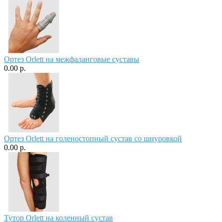
Ортез Orlett на межфаланговые суставы
0.00 р.
Ортез Orlett на голеностопный сустав со шнуровкой
0.00 р.
Тутор Orlett на коленный сустав