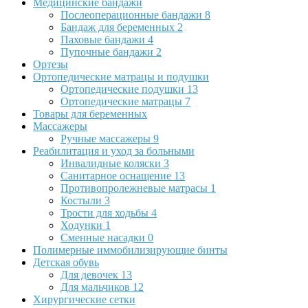
Медицинские бандажи
Послеоперационные бандажи
8
Бандаж для беременных
2
Паховые бандажи
4
Пупочные бандажи
2
Ортезы
Ортопедические матрацы и подушки
Ортопедические подушки
13
Ортопедические матрацы
7
Товары для беременных
Массажеры
Ручные массажеры
9
Реабилитация и уход за больными
Инвалидные коляски
3
Санитарное оснащение
13
Противопролежневые матрасы
1
Костыли
3
Трости для ходьбы
4
Ходунки
1
Сменные насадки
0
Полимерные иммобилизирующие бинты
Детская обувь
Для девочек
13
Для мальчиков
12
Хирургические сетки