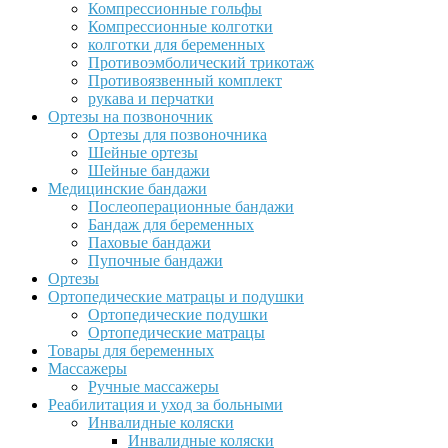
Компрессионные гольфы
Компрессионные колготки
колготки для беременных
Противоэмболический трикотаж
Противоязвенный комплект
рукава и перчатки
Ортезы на позвоночник
Ортезы для позвоночника
Шейные ортезы
Шейные бандажи
Медицинские бандажи
Послеоперационные бандажи
Бандаж для беременных
Паховые бандажи
Пупочные бандажи
Ортезы
Ортопедические матрацы и подушки
Ортопедические подушки
Ортопедические матрацы
Товары для беременных
Массажеры
Ручные массажеры
Реабилитация и уход за больными
Инвалидные коляски
Инвалидные коляски