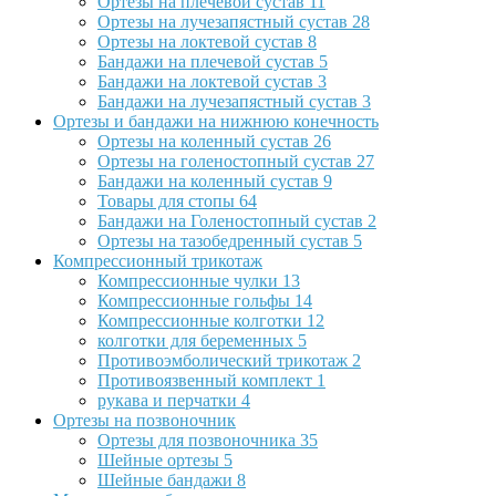
Ортезы на плечевой сустав
11
Ортезы на лучезапястный сустав
28
Ортезы на локтевой сустав
8
Бандажи на плечевой сустав
5
Бандажи на локтевой сустав
3
Бандажи на лучезапястный сустав
3
Ортезы и бандажи на нижнюю конечность
Ортезы на коленный сустав
26
Ортезы на голеностопный сустав
27
Бандажи на коленный сустав
9
Товары для стопы
64
Бандажи на Голеностопный сустав
2
Ортезы на тазобедренный сустав
5
Компрессионный трикотаж
Компрессионные чулки
13
Компрессионные гольфы
14
Компрессионные колготки
12
колготки для беременных
5
Противоэмболический трикотаж
2
Противоязвенный комплект
1
рукава и перчатки
4
Ортезы на позвоночник
Ортезы для позвоночника
35
Шейные ортезы
5
Шейные бандажи
8